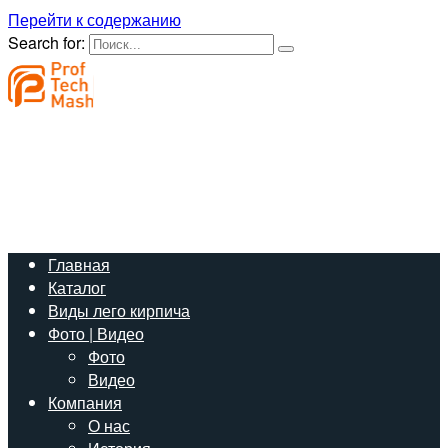
Перейти к содержанию
Search for:
Создайте свой бизнес с нашим оборудованием
+7 (923) 105 54 35
Звонок по России бесплатный
Станционная д. 32/1, оф. 6
г.Новосибирск
info@proftechmash.ru
Наш e-mail
Главная
Каталог
Виды лего кирпича
Фото | Видео
Фото
Видео
Компания
О нас