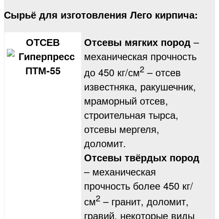
Сырьё для изготовления Лего кирпича:
ОТСЕВ
Отсевы мягких пород
–
механическая прочность
2
до 450 кг/см
– отсев
известняка, ракушечник,
мраморный отсев,
строительная тырса,
отсевы мергеля,
доломит.
Отсевы твёрдых пород
– механическая
прочность более 450 кг/
2
см
– гранит, доломит,
гравий, некоторые виды