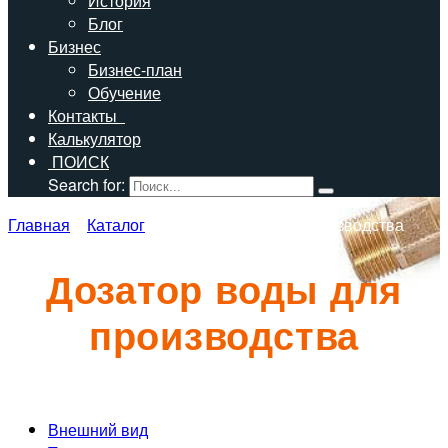
История
Блог
Бизнес
Бизнес-план
Обучение
Контакты
Калькулятор
ПОИСК
Search for:
Главная
»
Каталог
»
Дозатор воды для производства
Дозатор воды для
производства
Внешний вид