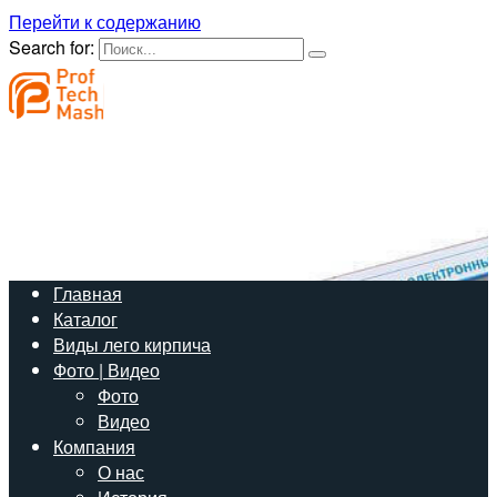
Перейти к содержанию
Search for:
Создайте свой бизнес с нашим оборудованием
+7 (923) 105 54 35
Звонок по России бесплатный
Станционная д. 32/1, оф. 6
г.Новосибирск
info@proftechmash.ru
Наш e-mail
Главная
Каталог
Виды лего кирпича
Фото | Видео
Фото
Видео
Компания
О нас