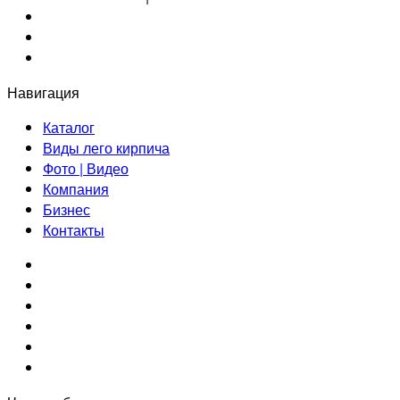
info@proftechmash.ru
+7-923-105-54-35
+7-923-105-54-35
Навигация
Каталог
Виды лего кирпича
Фото | Видео
Компания
Бизнес
Контакты
Vkontakte
Instagram
Одноклассники
Youtube
Rutube
Telegram